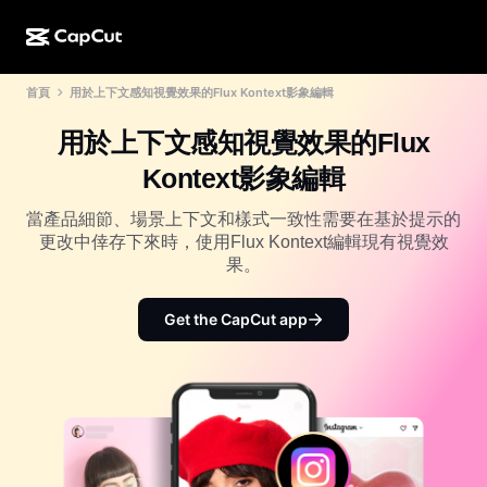
首頁
用於上下文感知視覺效果的Flux Kontext影象編輯
AI 創作
功能
關於
CapCut 桌面版
社群媒體範本
用於上下文感知視覺效果的Flux
AI 設計
AI 工具
社群
CapCut 線上版
節日範本
Kontext影象編輯
影片工作室
影片編輯器與生成器
CapCut Pad
更多
當產品細節、場景上下文和樣式一致性需要在基於提示的
倡議計劃
AI 影片生成器
影像編輯器與生成器
更改中倖存下來時，使用Flux Kontext編輯現有視覺效
CapCut 行動版
果。
聯盟夥伴
AI 影像生成器
語音生成器與編輯器
Dreamina AI
行事曆範本
先鋒計劃
Get the CapCut app
AI 影像增強
更多
Pippit AI
週年紀念範本
創意合作夥伴計劃
Dreamina Seedance 2.5
CapCut 創意校園
使用案例
Nano Banana Pro
特效範本
社群媒體
Gemini Omni