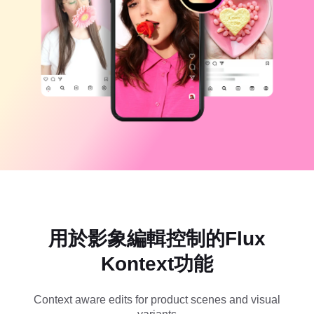
商業範本
說明
行銷
信任中心
文字與音訊
生活風格與 Vlog
產業範本
說明中心
自動字幕
自訂設計
回顧範本
字幕範本
更多
新聞專區
語音辨識
關於 CapCut 服務條款
文字轉語音
資源
Dreamina Seedance 2.0 Launch
操作指南
自訂語音
市場趨勢
增強語音
用於影象編輯控制的Flux
精選推薦
降低雜訊
Kontext功能
開啟 CapCut
範本趨勢與秘訣
影像
Context aware edits for product scenes and visual
更多