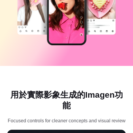
商業範本
說明
行銷
信任中心
文字與音訊
生活風格與 Vlog
產業範本
說明中心
自動字幕
自訂設計
回顧範本
字幕範本
更多
新聞專區
語音辨識
關於 CapCut 服務條款
文字轉語音
資源
Dreamina Seedance 2.0 Launch
操作指南
自訂語音
市場趨勢
增強語音
用於實際影象生成的Imagen功
精選推薦
降低雜訊
能
開啟 CapCut
範本趨勢與秘訣
Focused controls for cleaner concepts and visual review
影像
更多