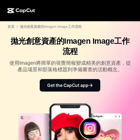
首頁
拋光創意資產的Imagen Image工作流程
AI 創作
功能
關於
CapCut 桌面版
社群媒體範本
拋光創意資產的Imagen Image工作
AI 設計
AI 工具
社群
CapCut 線上版
節日範本
流程
影片工作室
影片編輯器與生成器
CapCut Pad
更多
使用Imagen將簡單的視覺簡報變成精美的創意資產，從
倡議計劃
AI 影片生成器
影像編輯器與生成器
產品場景和部落格標題到準備審查的活動概念。
CapCut 行動版
聯盟夥伴
AI 影像生成器
語音生成器與編輯器
Dreamina AI
Get the CapCut app
行事曆範本
先鋒計劃
AI 影像增強
更多
Pippit AI
週年紀念範本
創意合作夥伴計劃
Dreamina Seedance 2.5
CapCut 創意校園
使用案例
Nano Banana Pro
特效範本
社群媒體
Gemini Omni