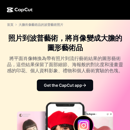
首頁
大膽肖像藝術品的波普藝術照片
AI 創作
功能
關於
CapCut 桌面版
社群媒體範本
照片到波普藝術，將肖像變成大膽的
AI 設計
AI 工具
社群
CapCut 線上版
節日範本
圖形藝術品
影片工作室
影片編輯器與生成器
CapCut Pad
更多
將平面肖像轉換為帶有照片到流行藝術結果的圖形藝術
倡議計劃
AI 影片生成器
影像編輯器與生成器
品，這些結果保留了面部細節、海報般的對比度和漫畫靈
CapCut 行動版
感的印花、個人資料影象、禮物和個人藝術實驗的色塊。
聯盟夥伴
AI 影像生成器
語音生成器與編輯器
Dreamina AI
行事曆範本
先鋒計劃
Get the CapCut app
AI 影像增強
更多
Pippit AI
週年紀念範本
創意合作夥伴計劃
Dreamina Seedance 2.5
CapCut 創意校園
使用案例
Nano Banana Pro
特效範本
社群媒體
Gemini Omni