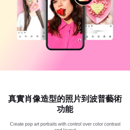
商業範本
說明
行銷
信任中心
文字與音訊
生活風格與 Vlog
產業範本
說明中心
自動字幕
自訂設計
回顧範本
字幕範本
更多
新聞專區
語音辨識
關於 CapCut 服務條款
文字轉語音
資源
Dreamina Seedance 2.0 Launch
操作指南
自訂語音
市場趨勢
增強語音
真實肖像造型的照片到波普藝術
精選推薦
降低雜訊
功能
開啟 CapCut
範本趨勢與秘訣
影像
Create pop art portraits with control over color contrast
更多