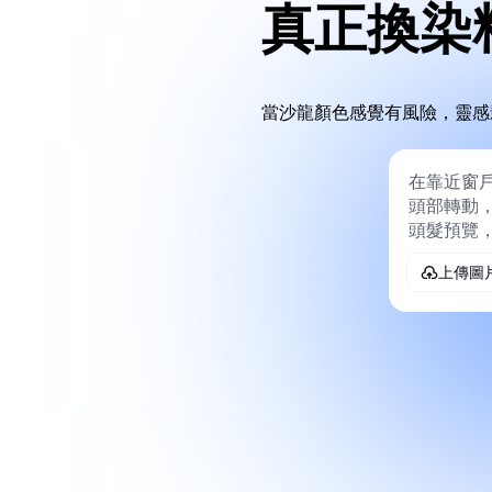
真正換染
當沙龍顏色感覺有風險，靈感
上傳圖