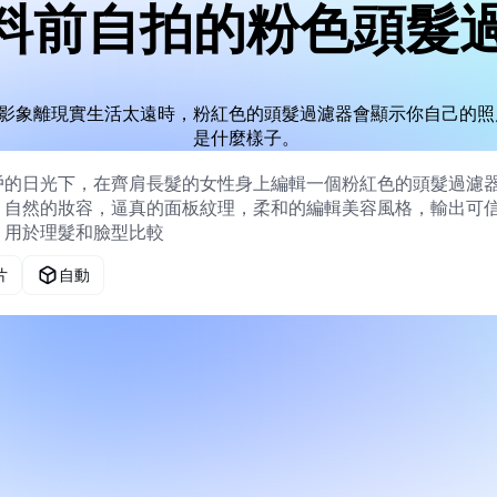
料前自拍的粉色頭髮
影象離現實生活太遠時，粉紅色的頭髮過濾器會顯示你自己的照
是什麼樣子。
片
自動