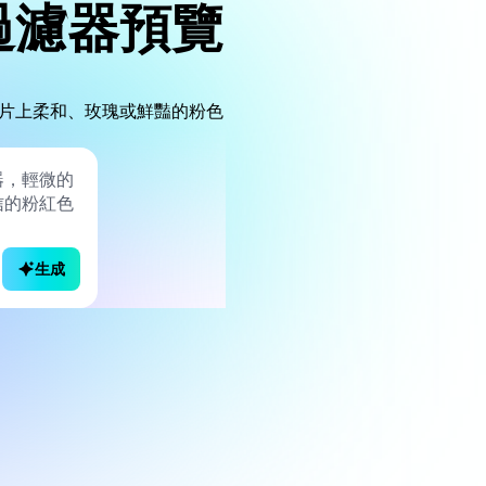
過濾器預覽
片上柔和、玫瑰或鮮豔的粉色
生成