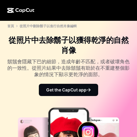
首頁
從照片中刪除鬍子以進行自然肖像編輯
AI 創作
功能
關於
CapCut 桌面版
社群媒體範本
從照片中去除鬍子以獲得乾淨的自然
AI 設計
AI 工具
社群
CapCut 線上版
節日範本
肖像
影片工作室
影片編輯器與生成器
CapCut Pad
更多
鬍鬚會隱藏下巴的細節，造成年齡不匹配，或者破壞角色
倡議計劃
AI 影片生成器
影像編輯器與生成器
的一致性。從照片結果中去除鬍鬚有助於在不重建整個影
CapCut 行動版
象的情況下顯示更乾淨的面部。
聯盟夥伴
AI 影像生成器
語音生成器與編輯器
Dreamina AI
行事曆範本
先鋒計劃
Get the CapCut app
AI 影像增強
更多
Pippit AI
週年紀念範本
創意合作夥伴計劃
Dreamina Seedance 2.5
CapCut 創意校園
使用案例
Nano Banana Pro
特效範本
社群媒體
Gemini Omni