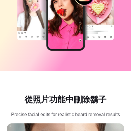
商業範本
說明
行銷
信任中心
文字與音訊
生活風格與 Vlog
產業範本
說明中心
自動字幕
自訂設計
回顧範本
字幕範本
更多
新聞專區
語音辨識
關於 CapCut 服務條款
文字轉語音
資源
Dreamina Seedance 2.0 Launch
操作指南
自訂語音
市場趨勢
增強語音
從照片功能中刪除鬍子
精選推薦
降低雜訊
開啟 CapCut
範本趨勢與秘訣
Precise facial edits for realistic beard removal results
影像
更多