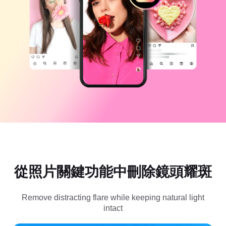
商業範本
說明
行銷
信任中心
文字與音訊
生活風格與 Vlog
產業範本
說明中心
自動字幕
自訂設計
回顧範本
字幕範本
更多
新聞專區
語音辨識
關於 CapCut 服務條款
文字轉語音
資源
Dreamina Seedance 2.0 Launch
操作指南
自訂語音
市場趨勢
增強語音
從照片關鍵功能中刪除鏡頭耀斑
精選推薦
降低雜訊
開啟 CapCut
範本趨勢與秘訣
Remove distracting flare while keeping natural light
intact
影像
更多