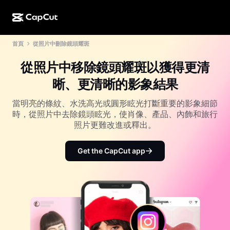
首頁
從照片中刪除鏡頭耀斑
AI 創作
功能
關於
CapCut 桌面版
社群媒體範本
從照片中移除鏡頭耀斑以獲得更清
AI 設計
AI 工具
社群
CapCut 線上版
節日範本
晰、更清晰的影象結果
影片工作室
影片編輯器與生成器
CapCut Pad
更多
當明亮的條紋、水洗高光或圓形眩光打斷重要的影象細節
倡議計劃
AI 影片生成器
影像編輯器與生成器
時，從照片中去除鏡頭眩光，使肖像、產品、內飾和旅行
CapCut 行動版
照片更難改進或釋出。
聯盟夥伴
AI 影像生成器
語音生成器與編輯器
Dreamina AI
行事曆範本
先鋒計劃
Get the CapCut app
AI 影像增強
更多
Pippit AI
週年紀念範本
創意合作夥伴計劃
Dreamina Seedance 2.5
CapCut 創意校園
使用案例
Nano Banana Pro
特效範本
社群媒體
Gemini Omni