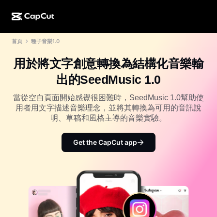
首頁
種子音樂1.0
AI 創作
功能
關於
CapCut 桌面版
社群媒體範本
用於將文字創意轉換為結構化音樂輸
AI 設計
AI 工具
社群
CapCut 線上版
節日範本
出的SeedMusic 1.0
影片工作室
影片編輯器與生成器
CapCut Pad
更多
當從空白頁面開始感覺很困難時，SeedMusic 1.0幫助使
倡議計劃
AI 影片生成器
影像編輯器與生成器
用者用文字描述音樂理念，並將其轉換為可用的音訊說
CapCut 行動版
明、草稿和風格主導的音樂實驗。
聯盟夥伴
AI 影像生成器
語音生成器與編輯器
Dreamina AI
行事曆範本
先鋒計劃
Get the CapCut app
AI 影像增強
更多
Pippit AI
週年紀念範本
創意合作夥伴計劃
Dreamina Seedance 2.5
CapCut 創意校園
使用案例
Nano Banana Pro
特效範本
社群媒體
Gemini Omni