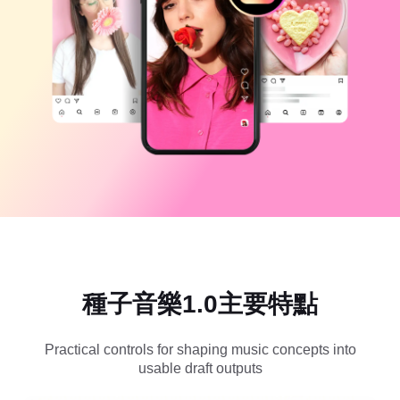
商業範本
說明
行銷
信任中心
文字與音訊
生活風格與 Vlog
產業範本
說明中心
自動字幕
自訂設計
回顧範本
字幕範本
更多
新聞專區
語音辨識
關於 CapCut 服務條款
文字轉語音
資源
Dreamina Seedance 2.0 Launch
操作指南
自訂語音
市場趨勢
增強語音
種子音樂1.0主要特點
精選推薦
降低雜訊
開啟 CapCut
範本趨勢與秘訣
Practical controls for shaping music concepts into
usable draft outputs
影像
更多