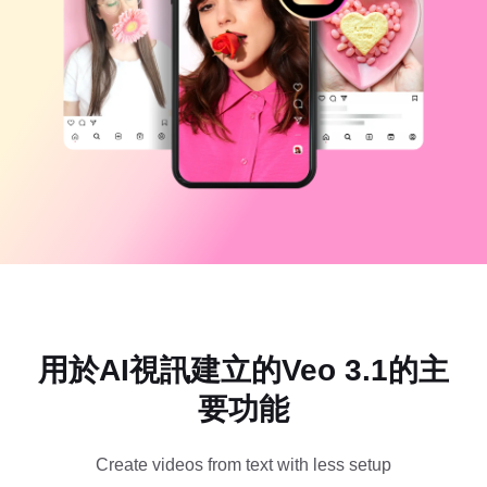
商業範本
說明
行銷
信任中心
文字與音訊
生活風格與 Vlog
產業範本
說明中心
自動字幕
自訂設計
回顧範本
字幕範本
更多
新聞專區
語音辨識
關於 CapCut 服務條款
文字轉語音
資源
Dreamina Seedance 2.0 Launch
操作指南
自訂語音
市場趨勢
增強語音
用於AI視訊建立的Veo 3.1的主
精選推薦
降低雜訊
要功能
開啟 CapCut
範本趨勢與秘訣
影像
Create videos from text with less setup
更多