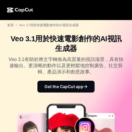
首頁
Veo 3.1用於快速電影創作的AI視訊生成器
AI 創作
功能
關於
CapCut 桌面版
社群媒體範本
Veo 3.1用於快速電影創作的AI視訊
AI 設計
AI 工具
社群
CapCut 線上版
節日範本
生成器
影片工作室
影片編輯器與生成器
CapCut Pad
更多
Veo 3.1有助於將文字轉換為高質量的視訊場景，具有快
倡議計劃
AI 影片生成器
影像編輯器與生成器
速輸出、更清晰的動作以及更輕鬆地控制廣告、社交剪
CapCut 行動版
輯、產品演示和創意故事。
聯盟夥伴
AI 影像生成器
語音生成器與編輯器
Dreamina AI
行事曆範本
先鋒計劃
Get the CapCut app
AI 影像增強
更多
Pippit AI
週年紀念範本
創意合作夥伴計劃
Dreamina Seedance 2.5
CapCut 創意校園
使用案例
Nano Banana Pro
特效範本
社群媒體
Gemini Omni