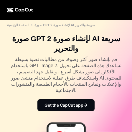
صورة GPT 2 لإنشاء صورة AI سريعة والتحرير
الصفحة الرئيسية
الإبداع المدعوم بالذكاء الاصطناعي
الميزات
نبذة عنا
إصدار CapCut للكمبيوتر
Social media templates
صورة GPT 2 لإنشاء صورة AI سريعة
تصميم مدعوم بالذكاء الاصطناعي
أدوات مدعومة بالذكاء الاصطناعي
المجتمع
إصدار CapCut على الويب
Holiday templates
والتحرير
استوديو الفيديوهات
أداة إنشاء الفيديوهات وتعديلها
CapCut Pad
المزيد
قم بإنشاء صور أكثر وضوحًا من مطالبات نصية بسيطة
المبادرات
أداة إنشاء الفيديو المدعوم بالذكاء الاصطناعي
أداة إنشاء الصور وتعديلها
باستخدام GPT Image 2. تساعدك هذه الصفحة على تحويل
إصدار CapCut للهواتف المحمولة
الأفكار إلى صور بشكل أسرع ، وتقليل جهد التصميم ،
التابعون
أداة إنشاء الصور المدعومة بالذكاء الاصطناعي
أداة إنشاء الأصوات وتعديلها
واستكشاف طرق عملية لاستخدام منشئ صور AI للمحتوى
Dreamina المدعوم بالذكاء الاصطناعي
Calendar templates
والإعلانات ونماذج المنتجات بالأحجام الطبيعية والمنشورات
برنامج الرواد
AI Image Enhancer
الاجتماعية.
المزيد
الذكاء الاصطناعي من Pippit
Anniversary templates
برنامج الشريك المبدع
Dreamina Seedance 2.5
Get the CapCut app
الجامعة الإبداعية من CapCut
حالات الاستخدام
Nano Banana Pro
Effects templates
وسائل التواصل الاجتماعي
Gemini Omni