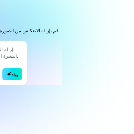
قم بإزالة الانعكاس من الصورة 
يولد