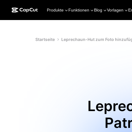
Produkte
Funktionen
Blog
Vorlagen
E
Startseite
Leprechaun-Hut zum Foto hinzufü
Leprec
Patr