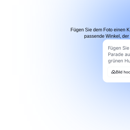
Fügen Sie dem Foto einen Kob
passende Winkel, der
Bild ho