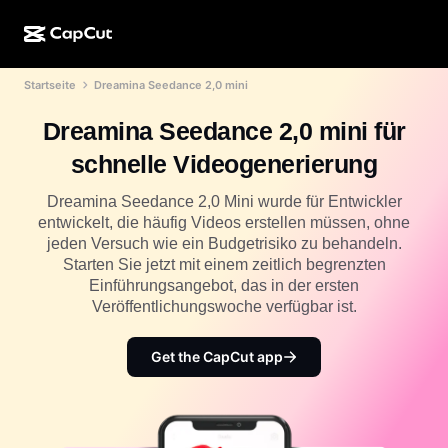
Startseite
Dreamina Seedance 2,0 mini
KI-Erstellung
Funktionen
Info
CapCut Desktop
Vorlagen für Social Media
Dreamina Seedance 2,0 mini für
KI-Design
KI-Tools
Community
CapCut Online
Feiertagsvorlagen
schnelle Videogenerierung
Video-Studio
Videoeditor und -generator
CapCut Pad
Mehr
Dreamina Seedance 2,0 Mini wurde für Entwickler
Initiativen
KI-Videogenerator
Bildeditor und -generator
entwickelt, die häufig Videos erstellen müssen, ohne
CapCut für Mobilgeräte
jeden Versuch wie ein Budgetrisiko zu behandeln.
Partner*innen
KI-Bildgenerator
Stimmgenerator und -editor
Starten Sie jetzt mit einem zeitlich begrenzten
Dreamina AI
Kalendervorlagen
Einführungsangebot, das in der ersten
Pionier-Programm
KI-Bildverbesserung
Veröffentlichungswoche verfügbar ist.
Mehr
Pippit AI
Geburtstags-/Jubiläumsvorlagen
Programm für kreative Partner*innen
Dreamina Seedance 2.5
Get the CapCut app
CapCut Kreativ-Campus
Anwendungsfälle
Nano Banana Pro
Effektvorlagen
Soziale Netzwerke
Gemini Omni