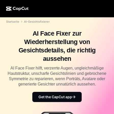
Startseite
AI-Gesichtsfixierer
KI-Erstellung
Funktionen
Info
CapCut Desktop
Vorlagen für Social Media
AI Face Fixer zur
KI-Design
KI-Tools
Community
CapCut Online
Feiertagsvorlagen
Wiederherstellung von
Video-Studio
Videoeditor und -generator
CapCut Pad
Gesichtsdetails, die richtig
Mehr
Initiativen
KI-Videogenerator
Bildeditor und -generator
aussehen
CapCut für Mobilgeräte
Partner*innen
KI-Bildgenerator
Stimmgenerator und -editor
AI Face Fixer hilft, verzerrte Augen, ungleichmäßige
Dreamina AI
Kalendervorlagen
Hautstruktur, unscharfe Gesichtslinien und gebrochene
Pionier-Programm
KI-Bildverbesserung
Symmetrie zu reparieren, wenn Porträts, Avatare oder
Mehr
Pippit AI
Geburtstags-/Jubiläumsvorlagen
generierte Gesichter unnatürlich aussehen.
Programm für kreative Partner*innen
Dreamina Seedance 2.5
CapCut Kreativ-Campus
Get the CapCut app
Anwendungsfälle
Nano Banana Pro
Effektvorlagen
Soziale Netzwerke
Gemini Omni