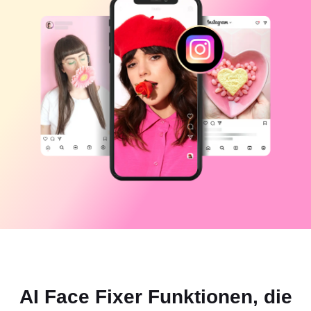
Business-Vorlagen
Hilfe
Marketing
Vertrauenszentrum
Text und Audio
Lifestyle und Vlogs
Branchenvorlagen
Hilfezentrum
Automatische Untertitel
Benutzerdefiniertes Design
Rückblick-Vorlagen
Untertitelvorlagen
Mehr
Newsroom
Spracherkennung
Über die CapCut-Nutzungsbedingungen
Sprachausgabe
Ressourcen
Dreamina Seedance 2.0 Launch
Anleitungen
Benutzerdefinierte Stimmen
Markttrends
Stimme optimieren
Top-Auswahl
Rauschen reduzieren
CapCut öffnen
Vorlagen für Trends und Tipps
AI Face Fixer Funktionen, die
Bild
Mehr