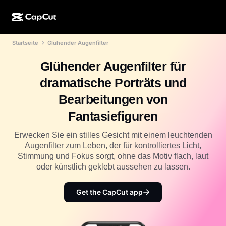
Startseite
Glühender Augenfilter
KI-Erstellung
Funktionen
Info
CapCut Desktop
Vorlagen für Social Media
Glühender Augenfilter für
KI-Design
KI-Tools
Community
CapCut Online
Feiertagsvorlagen
dramatische Porträts und
Video-Studio
Videoeditor und -generator
CapCut Pad
Bearbeitungen von
Mehr
Initiativen
KI-Videogenerator
Bildeditor und -generator
Fantasiefiguren
CapCut für Mobilgeräte
Partner*innen
KI-Bildgenerator
Stimmgenerator und -editor
Erwecken Sie ein stilles Gesicht mit einem leuchtenden
Dreamina AI
Kalendervorlagen
Augenfilter zum Leben, der für kontrolliertes Licht,
Pionier-Programm
KI-Bildverbesserung
Stimmung und Fokus sorgt, ohne das Motiv flach, laut
Mehr
Pippit AI
Geburtstags-/Jubiläumsvorlagen
oder künstlich geklebt aussehen zu lassen.
Programm für kreative Partner*innen
Dreamina Seedance 2.5
CapCut Kreativ-Campus
Get the CapCut app
Anwendungsfälle
Nano Banana Pro
Effektvorlagen
Soziale Netzwerke
Gemini Omni