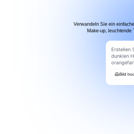
Verwandeln Sie ein einfaches
Make-up, leuchtende T
Bild ho