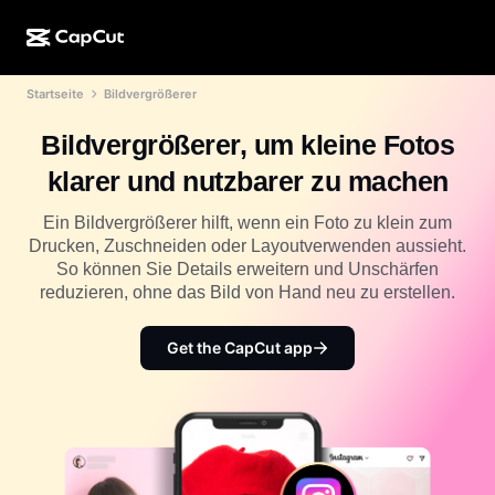
Startseite
Bildvergrößerer
KI-Erstellung
Funktionen
Info
CapCut Desktop
Vorlagen für Social Media
Bildvergrößerer, um kleine Fotos
KI-Design
KI-Tools
Community
CapCut Online
Feiertagsvorlagen
klarer und nutzbarer zu machen
Video-Studio
Videoeditor und -generator
CapCut Pad
Mehr
Ein Bildvergrößerer hilft, wenn ein Foto zu klein zum
Initiativen
KI-Videogenerator
Bildeditor und -generator
Drucken, Zuschneiden oder Layoutverwenden aussieht.
CapCut für Mobilgeräte
So können Sie Details erweitern und Unschärfen
Partner*innen
KI-Bildgenerator
Stimmgenerator und -editor
reduzieren, ohne das Bild von Hand neu zu erstellen.
Dreamina AI
Kalendervorlagen
Pionier-Programm
KI-Bildverbesserung
Mehr
Pippit AI
Get the CapCut app
Geburtstags-/Jubiläumsvorlagen
Programm für kreative Partner*innen
Dreamina Seedance 2.5
CapCut Kreativ-Campus
Anwendungsfälle
Nano Banana Pro
Effektvorlagen
Soziale Netzwerke
Gemini Omni