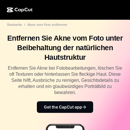
Startseite
Akne vom Foto entfernen
KI-Erstellung
Funktionen
Info
CapCut Desktop
Vorlagen für Social Media
Entfernen Sie Akne vom Foto unter
KI-Design
KI-Tools
Community
CapCut Online
Feiertagsvorlagen
Beibehaltung der natürlichen
Video-Studio
Videoeditor und -generator
CapCut Pad
Hautstruktur
Mehr
Initiativen
KI-Videogenerator
Bildeditor und -generator
CapCut für Mobilgeräte
Entfernen Sie Akne bei Fotobearbeitungen, löschen Sie
Partner*innen
oft Texturen oder hinterlassen Sie fleckige Haut. Diese
KI-Bildgenerator
Stimmgenerator und -editor
Dreamina AI
Seite hilft, Ausbrüche zu reinigen, Gesichtsdetails zu
Kalendervorlagen
Pionier-Programm
erhalten und ein glaubwürdiges Porträtbild zu
KI-Bildverbesserung
Mehr
Pippit AI
bewahren.
Geburtstags-/Jubiläumsvorlagen
Programm für kreative Partner*innen
Dreamina Seedance 2.5
Get the CapCut app
CapCut Kreativ-Campus
Anwendungsfälle
Nano Banana Pro
Effektvorlagen
Soziale Netzwerke
Gemini Omni