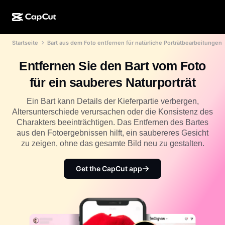
Startseite
Bart aus dem Foto entfernen für natürliche Porträtbearbeitungen
KI-Erstellung
Funktionen
Info
CapCut Desktop
Vorlagen für Social Media
Entfernen Sie den Bart vom Foto
KI-Design
KI-Tools
Community
CapCut Online
Feiertagsvorlagen
für ein sauberes Naturporträt
Video-Studio
Videoeditor und -generator
CapCut Pad
Mehr
Ein Bart kann Details der Kieferpartie verbergen,
Initiativen
KI-Videogenerator
Bildeditor und -generator
Altersunterschiede verursachen oder die Konsistenz des
CapCut für Mobilgeräte
Charakters beeinträchtigen. Das Entfernen des Bartes
Partner*innen
KI-Bildgenerator
Stimmgenerator und -editor
aus den Fotoergebnissen hilft, ein saubereres Gesicht
Dreamina AI
Kalendervorlagen
zu zeigen, ohne das gesamte Bild neu zu gestalten.
Pionier-Programm
KI-Bildverbesserung
Mehr
Pippit AI
Geburtstags-/Jubiläumsvorlagen
Programm für kreative Partner*innen
Get the CapCut app
Dreamina Seedance 2.5
CapCut Kreativ-Campus
Anwendungsfälle
Nano Banana Pro
Effektvorlagen
Soziale Netzwerke
Gemini Omni