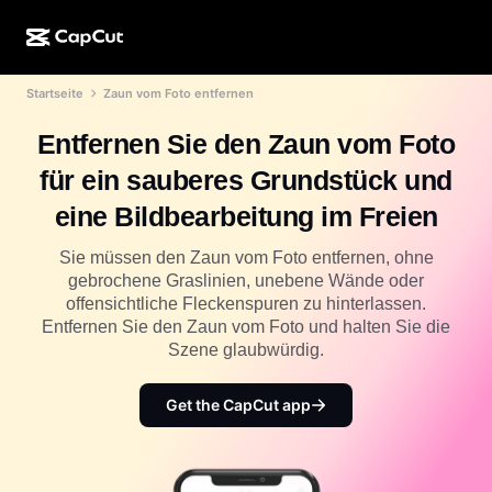
Startseite
Zaun vom Foto entfernen
KI-Erstellung
Funktionen
Info
CapCut Desktop
Vorlagen für Social Media
Entfernen Sie den Zaun vom Foto
KI-Design
KI-Tools
Community
CapCut Online
Feiertagsvorlagen
für ein sauberes Grundstück und
Video-Studio
Videoeditor und -generator
CapCut Pad
eine Bildbearbeitung im Freien
Mehr
Initiativen
KI-Videogenerator
Bildeditor und -generator
CapCut für Mobilgeräte
Sie müssen den Zaun vom Foto entfernen, ohne
Partner*innen
gebrochene Graslinien, unebene Wände oder
KI-Bildgenerator
Stimmgenerator und -editor
Dreamina AI
offensichtliche Fleckenspuren zu hinterlassen.
Kalendervorlagen
Pionier-Programm
Entfernen Sie den Zaun vom Foto und halten Sie die
KI-Bildverbesserung
Mehr
Pippit AI
Szene glaubwürdig.
Geburtstags-/Jubiläumsvorlagen
Programm für kreative Partner*innen
Dreamina Seedance 2.5
Get the CapCut app
CapCut Kreativ-Campus
Anwendungsfälle
Nano Banana Pro
Effektvorlagen
Soziale Netzwerke
Gemini Omni