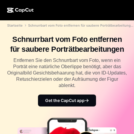
Startseite
Schnurrbart vom Foto entfernen für saubere Porträtbearbeitungen
KI-Erstellung
Funktionen
Info
CapCut Desktop
Vorlagen für Social Media
Schnurrbart vom Foto entfernen
KI-Design
KI-Tools
Community
CapCut Online
Feiertagsvorlagen
für saubere Porträtbearbeitungen
Video-Studio
Videoeditor und -generator
CapCut Pad
Mehr
Entfernen Sie den Schnurrbart vom Foto, wenn ein
Initiativen
KI-Videogenerator
Bildeditor und -generator
Porträt eine natürliche Oberlippe benötigt, aber das
CapCut für Mobilgeräte
Originalbild Gesichtsbehaarung hat, die von ID-Updates,
Partner*innen
KI-Bildgenerator
Stimmgenerator und -editor
Retuschierzielen oder der Aufräumung der Figur
Dreamina AI
Kalendervorlagen
ablenkt.
Pionier-Programm
KI-Bildverbesserung
Mehr
Pippit AI
Geburtstags-/Jubiläumsvorlagen
Programm für kreative Partner*innen
Get the CapCut app
Dreamina Seedance 2.5
CapCut Kreativ-Campus
Anwendungsfälle
Nano Banana Pro
Effektvorlagen
Soziale Netzwerke
Gemini Omni