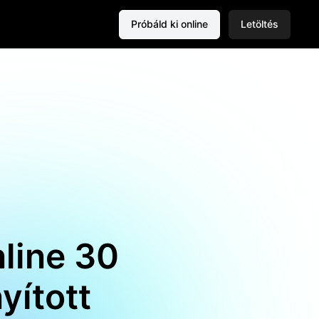
Próbáld ki online
Letöltés
line 30
yított