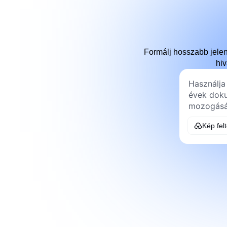
Formálj hosszabb jelen
hiv
Kép fel