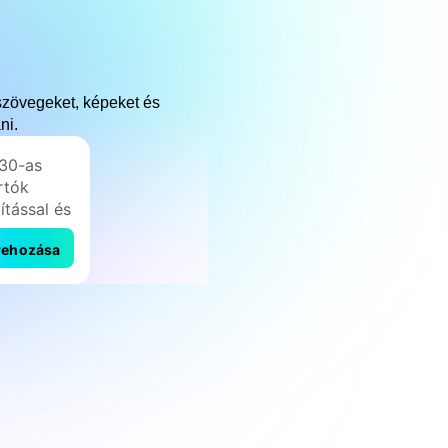
szövegeket, képeket és
ni.
rehozása