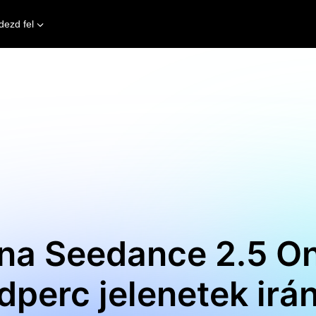
dezd fel
na Seedance 2.5 On
perc jelenetek irán