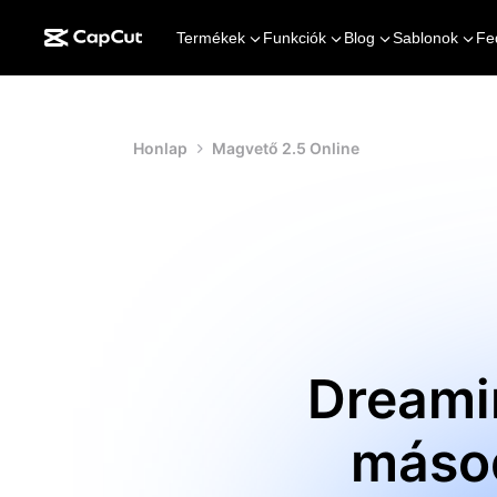
Termékek
Funkciók
Blog
Sablonok
Fe
Honlap
Magvető 2.5 Online
Dreami
másod