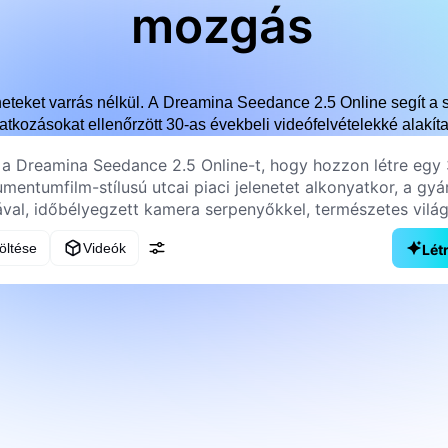
mozgás
eteket varrás nélkül. A Dreamina Seedance 2.5 Online segít a 
atkozásokat ellenőrzött 30-as évekbeli videófelvételekké alakíta
töltése
Videók
Lét