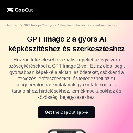
Honlap
GPT Image 2 a gyors AI képkészítéshez és szerkesztéshez
MI-alkotás
Funkciók
Névjegy
CapCut Desktop
Közösségimédia-sablonok
GPT Image 2 a gyors AI
MI-dizájn
MI-eszközök
Közösség
CapCut Online
Ünnepi sablonok
képkészítéshez és szerkesztéshez
Videóstúdió
Videószerkesztő és -generátor
CapCut Pad
Több
Hozzon létre élesebb vizuális képeket az egyszerű
Kezdeményezések
MI-videógenerátor
Képszerkesztő és -generátor
szövegkérésekből a GPT Image 2-vel. Ez az oldal segít
CapCut Mobile
gyorsabban képekké alakítani az ötleteket, csökkenti a
Partnerek
MI-képgenerátor
Beszédhang-generátor és -szerkesztő
tervezési erőfeszítéseket, és felfedezheti az AI
Dreamina AI
Naptársablonok
képgenerátor használatának gyakorlati módjait a
Úttörőprogram
MI-képminőség-javító
tartalomhoz, hirdetésekhez, termékmockupokhoz és
Több
Pippit AI
Évfordulós sablonok
közösségi bejegyzésekhez.
Kreatív partnerprogram
Dreamina Seedance 2.5
CapCut kreatív campus
Get the CapCut app
Felhasználási területek
Nano Banana Pro
Effektsablonok
Közösségi média
Gemini Omni