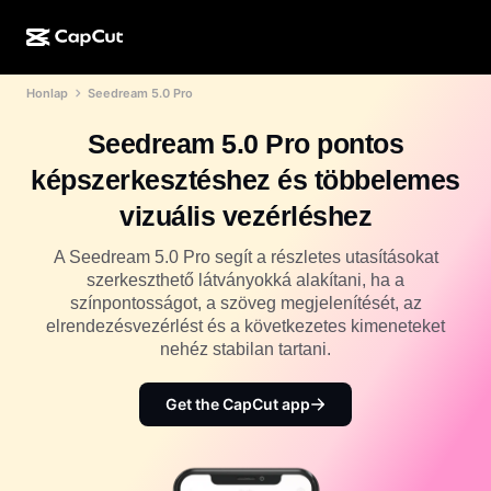
Honlap
Seedream 5.0 Pro
MI-alkotás
Funkciók
Névjegy
CapCut Desktop
Közösségimédia-sablonok
Seedream 5.0 Pro pontos
MI-dizájn
MI-eszközök
Közösség
CapCut Online
Ünnepi sablonok
képszerkesztéshez és többelemes
Videóstúdió
Videószerkesztő és -generátor
CapCut Pad
vizuális vezérléshez
Több
Kezdeményezések
MI-videógenerátor
Képszerkesztő és -generátor
CapCut Mobile
A Seedream 5.0 Pro segít a részletes utasításokat
Partnerek
szerkeszthető látványokká alakítani, ha a
MI-képgenerátor
Beszédhang-generátor és -szerkesztő
Dreamina AI
színpontosságot, a szöveg megjelenítését, az
Naptársablonok
Úttörőprogram
elrendezésvezérlést és a következetes kimeneteket
MI-képminőség-javító
Több
Pippit AI
nehéz stabilan tartani.
Évfordulós sablonok
Kreatív partnerprogram
Dreamina Seedance 2.5
Get the CapCut app
CapCut kreatív campus
Felhasználási területek
Nano Banana Pro
Effektsablonok
Közösségi média
Gemini Omni