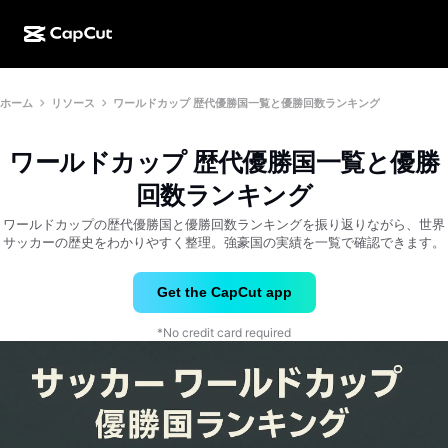
AI作成
機能
その他の情報
ホーム
リソース
ワールドカップ 歴代優勝国一覧と優勝回数ランキング
CapCutデスクトップ
ソーシャルメディアのテンプレート
AIデザイン
AIツール
コミュニティ
CapCutオンライン
ホリデーのテンプレート
ワールドカップ 歴代優勝国一覧と優勝
動画スタジオ
動画エディター＆ジェネレーター
CapCut Pad
回数ランキング
その他
取り組み
AI動画ジェネレーター
画像エディター＆ジェネレーター
ワールドカップの歴代優勝国と優勝回数ランキングを振り返りながら、世界
CapCutモバイル
サッカーの歴史をわかりやすく整理。強豪国の実績を一覧で確認できます。
アフィリエイト
AI画像ジェネレーター
音声ジェネレーター＆エディター
Dreamina AI
カレンダーのテンプレート
パイオニアプログラム
Get the CapCut app
AI画像補正ツール
その他
Pippit AI
アニバーサリーのテンプレート
*No credit card required
クリエイティブパートナープログラム
Dreamina Seedance 2.5
CapCutクリエイティブキャンパス
ユースケース
Nano Banana Pro
エフェクトのテンプレート
ソーシャルメディア
Gemini Omni