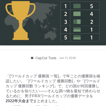
ビジネスのテンプレート
ヘルプ
マーケティング
トラストセンター
テキストとオーディオ
ライフスタイル＆ブイログ
産業のテンプレート
ヘルプセンター
自動キャプション
カスタムデザイン
振り返りのテンプレート
キャプションテンプレート
その他
ニュースルーム
音声認識
CapCutの利用規約について
テキスト読み上げ
リソース
Dreamina Seedance 2.0 Launch
CapCut Tools
Jun 11, 2026
ハウツーガイド
カスタム音声
マーケットトレンド
声を加工
「[ワールドカップ 優勝国 一覧]」で年ごとの優勝国を確
認したい。「[ワールドカップ 優勝回数]」や「[ワールド
ピックアップ
ノイズ軽減
カップ 優勝回数 ランキング]」で、どの国が何回優勝し
CapCutを起動
ているかを知りたい——そんな調べ物を最短で終わらせ
テンプレートのトレンドとヒント
るために、男子FIFAワールドカップの優勝データを
画像
2022年大会まで
まとめました。
その他