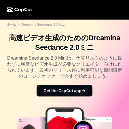
ホーム
Dreamina Seedance 2.0ミニ
AI作成
機能
その他の情報
CapCutデスクトップ
ソーシャルメディアのテンプレート
高速ビデオ生成のためのDreamina
AIデザイン
AIツール
コミュニティ
CapCutオンライン
ホリデーのテンプレート
Seedance 2.0ミニ
動画スタジオ
動画エディター＆ジェネレーター
CapCut Pad
その他
Dreamina Seedance 2.0 Miniは、予算リスクのように扱
取り組み
AI動画ジェネレーター
画像エディター＆ジェネレーター
わずに頻繁なビデオ生成が必要なクリエイター向けに作
CapCutモバイル
られています。最初のリリース週に利用可能な期間限定
アフィリエイト
AI画像ジェネレーター
音声ジェネレーター＆エディター
のローンチオファーで今すぐ始めましょう。
Dreamina AI
カレンダーのテンプレート
パイオニアプログラム
AI画像補正ツール
その他
Pippit AI
Get the CapCut app
アニバーサリーのテンプレート
クリエイティブパートナープログラム
Dreamina Seedance 2.5
CapCutクリエイティブキャンパス
ユースケース
Nano Banana Pro
エフェクトのテンプレート
ソーシャルメディア
Gemini Omni