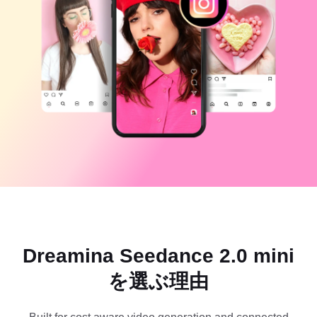
ビジネスのテンプレート
ヘルプ
マーケティング
トラストセンター
テキストとオーディオ
ライフスタイル＆ブイログ
産業のテンプレート
ヘルプセンター
自動キャプション
カスタムデザイン
振り返りのテンプレート
キャプションテンプレート
その他
ニュースルーム
音声認識
CapCutの利用規約について
テキスト読み上げ
リソース
Dreamina Seedance 2.0 Launch
ハウツーガイド
カスタム音声
マーケットトレンド
声を加工
ピックアップ
ノイズ軽減
Dreamina Seedance 2.0 mini
CapCutを起動
テンプレートのトレンドとヒント
を選ぶ理由
画像
その他