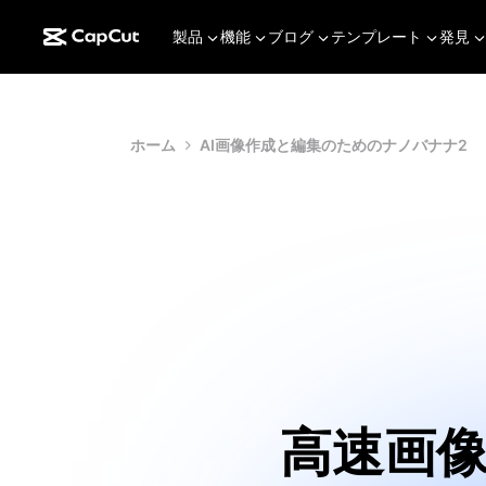
製品
機能
ブログ
テンプレート
発見
ホーム
AI画像作成と編集のためのナノバナナ2
高速画