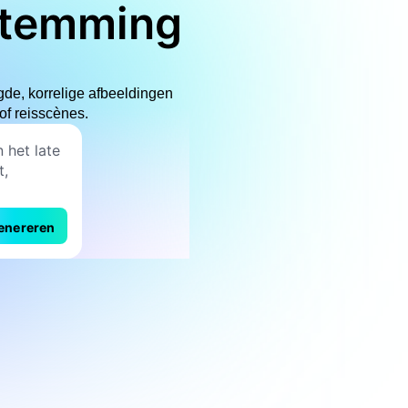
ostemming
gde, korrelige afbeeldingen
of reisscènes.
enereren