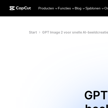
Producten
Functies
Blog
Sjablonen
O
Start
GPT Image 2 voor snelle AI-beeldcreati
GPT 