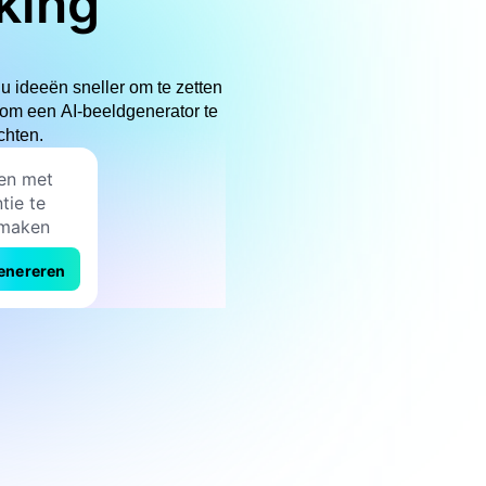
king
 ideeën sneller om te zetten
 om een AI-beeldgenerator te
chten.
enereren