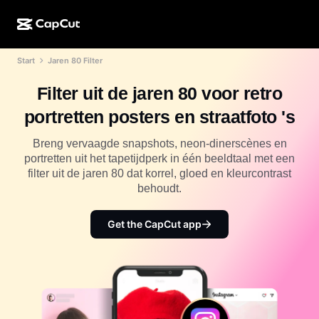
Start
Jaren 80 Filter
AI-creatie
Functies
Over
CapCut Desktop
Sjablonen voor sociale media
Filter uit de jaren 80 voor retro
AI-ontwerp
AI-tools
Community
CapCut Online
Feestdagensjablonen
portretten posters en straatfoto 's
Videostudio
Video-editor en -generator
CapCut Pad
Meer
Breng vervaagde snapshots, neon-dinerscènes en
Initiatieven
AI-videogenerator
Afbeeldingseditor en -generator
portretten uit het tapetijdperk in één beeldtaal met een
CapCut Mobiel
filter uit de jaren 80 dat korrel, gloed en kleurcontrast
Partners
AI-afbeeldingengenerator
Spraakgenerator en -editor
behoudt.
Dreamina AI
Kalendersjablonen
Pioniersprogramma
AI-afbeeldingsverbeteraar
Meer
Pippit-AI
Get the CapCut app
Jubileumsjablonen
Creatief partnerprogramma
Dreamina Seedance 2.5
CapCut Creatieve Campus
Toepassingen
Nano Banana Pro
Effectsjablonen
Sociale media
Gemini Omni