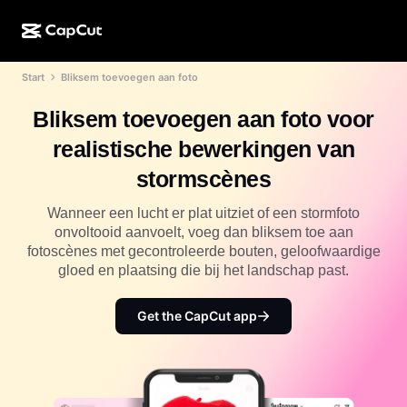
Start
Bliksem toevoegen aan foto
AI-creatie
Functies
Over
CapCut Desktop
Sjablonen voor sociale media
Bliksem toevoegen aan foto voor
AI-ontwerp
AI-tools
Community
CapCut Online
Feestdagensjablonen
realistische bewerkingen van
Videostudio
Video-editor en -generator
CapCut Pad
stormscènes
Meer
Initiatieven
AI-videogenerator
Afbeeldingseditor en -generator
CapCut Mobiel
Wanneer een lucht er plat uitziet of een stormfoto
Partners
onvoltooid aanvoelt, voeg dan bliksem toe aan
AI-afbeeldingengenerator
Spraakgenerator en -editor
Dreamina AI
fotoscènes met gecontroleerde bouten, geloofwaardige
Kalendersjablonen
Pioniersprogramma
gloed en plaatsing die bij het landschap past.
AI-afbeeldingsverbeteraar
Meer
Pippit-AI
Jubileumsjablonen
Creatief partnerprogramma
Get the CapCut app
Dreamina Seedance 2.5
CapCut Creatieve Campus
Toepassingen
Nano Banana Pro
Effectsjablonen
Sociale media
Gemini Omni