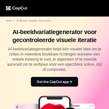
Start
AI Beeld Variatie Generator
AI-creatie
Functies
Over
CapCut Desktop
Sjablonen voor sociale media
AI-beeldvariatiegenerator voor
AI-ontwerp
AI-tools
Community
CapCut Online
Feestdagensjablonen
gecontroleerde visuele iteratie
Videostudio
Video-editor en -generator
CapCut Pad
Meer
AI-beeldvariatiegenerator helpt één visueel idee om te
Initiatieven
AI-videogenerator
Afbeeldingseditor en -generator
zetten in meerdere bruikbare richtingen wanneer een
CapCut Mobiel
enkele trekking te vast, te algemeen of te moeilijk
Partners
AI-afbeeldingengenerator
Spraakgenerator en -editor
aanvoelt om te verfijnen voor een specifieke scène, stijl
Dreamina AI
Kalendersjablonen
of compositie.
Pioniersprogramma
AI-afbeeldingsverbeteraar
Meer
Pippit-AI
Jubileumsjablonen
Creatief partnerprogramma
Get the CapCut app
Dreamina Seedance 2.5
CapCut Creatieve Campus
Toepassingen
Nano Banana Pro
Effectsjablonen
Sociale media
Gemini Omni