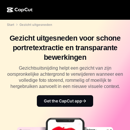
Start
Gezicht uitgesneden
AI-creatie
Functies
Over
CapCut Desktop
Sjablonen voor sociale media
Gezicht uitgesneden voor schone
AI-ontwerp
AI-tools
Community
CapCut Online
Feestdagensjablonen
portretextractie en transparante
Videostudio
Video-editor en -generator
CapCut Pad
bewerkingen
Meer
Initiatieven
AI-videogenerator
Afbeeldingseditor en -generator
CapCut Mobiel
Gezichtsuitsnijding helpt een gezicht van zijn
Partners
oorspronkelijke achtergrond te verwijderen wanneer een
AI-afbeeldingengenerator
Spraakgenerator en -editor
Dreamina AI
volledige foto storend, rommelig of moeilijk te
Kalendersjablonen
Pioniersprogramma
hergebruiken aanvoelt in een nieuwe visuele context.
AI-afbeeldingsverbeteraar
Meer
Pippit-AI
Jubileumsjablonen
Creatief partnerprogramma
Get the CapCut app
Dreamina Seedance 2.5
CapCut Creatieve Campus
Toepassingen
Nano Banana Pro
Effectsjablonen
Sociale media
Gemini Omni