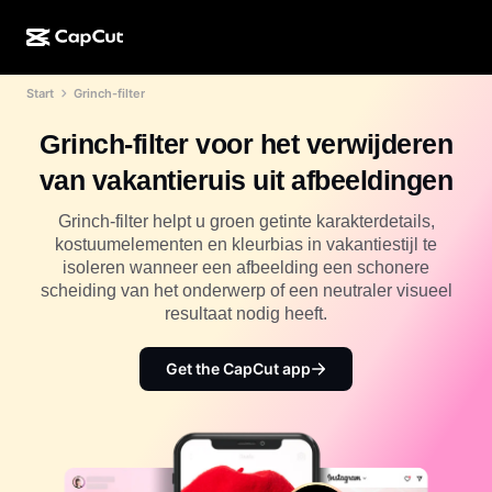
Start
Grinch-filter
AI-creatie
Functies
Over
CapCut Desktop
Sjablonen voor sociale media
Grinch-filter voor het verwijderen
AI-ontwerp
AI-tools
Community
CapCut Online
Feestdagensjablonen
van vakantieruis uit afbeeldingen
Videostudio
Video-editor en -generator
CapCut Pad
Meer
Grinch-filter helpt u groen getinte karakterdetails,
Initiatieven
AI-videogenerator
Afbeeldingseditor en -generator
kostuumelementen en kleurbias in vakantiestijl te
CapCut Mobiel
isoleren wanneer een afbeelding een schonere
Partners
AI-afbeeldingengenerator
Spraakgenerator en -editor
scheiding van het onderwerp of een neutraler visueel
Dreamina AI
Kalendersjablonen
resultaat nodig heeft.
Pioniersprogramma
AI-afbeeldingsverbeteraar
Meer
Pippit-AI
Jubileumsjablonen
Creatief partnerprogramma
Get the CapCut app
Dreamina Seedance 2.5
CapCut Creatieve Campus
Toepassingen
Nano Banana Pro
Effectsjablonen
Sociale media
Gemini Omni