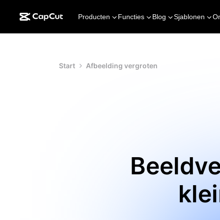
Producten
Functies
Blog
Sjablonen
O
Start
Afbeelding vergroten
Beeldve
klei