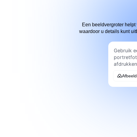
Een beeldvergroter helpt w
waardoor u details kunt u
Afbeeld