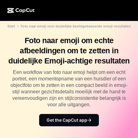
Start
Foto naar emoji voor duidelijke beeldgebaseerde emoji-resultaten
AI-creatie
Functies
Over
CapCut Desktop
Sjablonen voor sociale media
Foto naar emoji om echte
AI-ontwerp
AI-tools
Community
CapCut Online
Feestdagensjablonen
afbeeldingen om te zetten in
Videostudio
Video-editor en -generator
CapCut Pad
duidelijke Emoji-achtige resultaten
Meer
Initiatieven
AI-videogenerator
Afbeeldingseditor en -generator
CapCut Mobiel
Een workflow van foto naar emoji helpt om een echt
Partners
portret, een momentopname van een huisdier of een
AI-afbeeldingengenerator
Spraakgenerator en -editor
Dreamina AI
objectfoto om te zetten in een compact beeld in emoji-
Kalendersjablonen
Pioniersprogramma
stijl wanneer gezichtsdetails moeilijk met de hand te
AI-afbeeldingsverbeteraar
Meer
Pippit-AI
vereenvoudigen zijn en stijlconsistentie belangrijk is
Jubileumsjablonen
Creatief partnerprogramma
voor alle uitgangen.
Dreamina Seedance 2.5
CapCut Creatieve Campus
Toepassingen
Get the CapCut app
Nano Banana Pro
Effectsjablonen
Sociale media
Gemini Omni