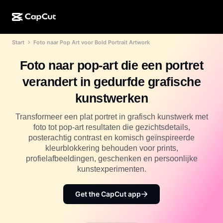
Start
Foto naar Pop Art voor Bold Portrait Artwork
AI-creatie
Functies
Over
CapCut Desktop
Sjablonen voor sociale media
Foto naar pop-art die een portret
AI-ontwerp
AI-tools
Community
CapCut Online
Feestdagensjablonen
verandert in gedurfde grafische
Videostudio
Video-editor en -generator
CapCut Pad
kunstwerken
Meer
Initiatieven
AI-videogenerator
Afbeeldingseditor en -generator
CapCut Mobiel
Transformeer een plat portret in grafisch kunstwerk met
Partners
foto tot pop-art resultaten die gezichtsdetails,
AI-afbeeldingengenerator
Spraakgenerator en -editor
Dreamina AI
posterachtig contrast en komisch geïnspireerde
Kalendersjablonen
Pioniersprogramma
kleurblokkering behouden voor prints,
AI-afbeeldingsverbeteraar
Meer
Pippit-AI
profielafbeeldingen, geschenken en persoonlijke
Jubileumsjablonen
Creatief partnerprogramma
kunstexperimenten.
Dreamina Seedance 2.5
CapCut Creatieve Campus
Toepassingen
Get the CapCut app
Nano Banana Pro
Effectsjablonen
Sociale media
Gemini Omni