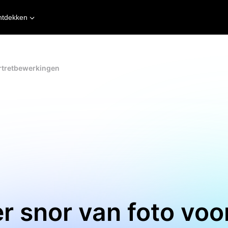
ntdekken
ortretbewerkingen
r snor van foto vo