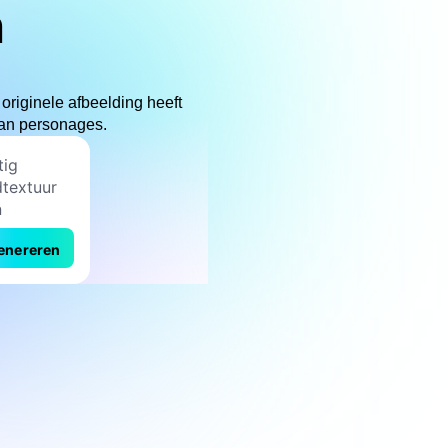
n
originele afbeelding heeft
van personages.
enereren