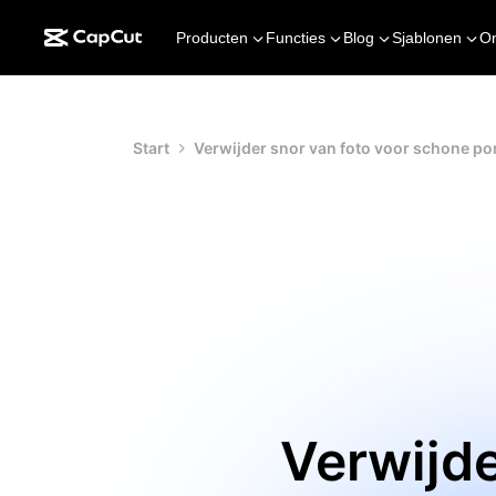
Producten
Functies
Blog
Sjablonen
O
Start
Verwijder snor van foto voor schone p
Verwijde