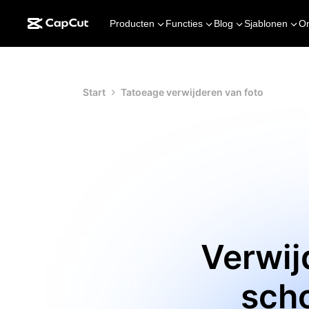
Producten
Functies
Blog
Sjablonen
O
Start
Tatoeage verwijderen van foto
Verwij
sch