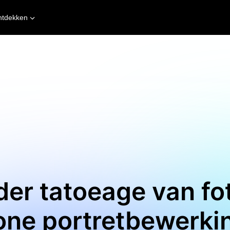
ntdekken
der tatoeage van fo
one portretbewerki