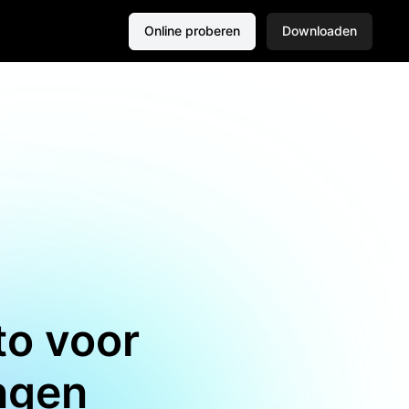
Online proberen
Downloaden
to voor
ngen