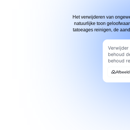
Het verwijderen van ongewens
natuurlijke toon geloofwaar
tatoeages reinigen, de aand
Afbeeld