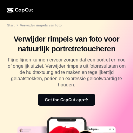
Start
Verwijder rimpels van foto
AI-creatie
Functies
Over
CapCut Desktop
Sjablonen voor sociale media
Verwijder rimpels van foto voor
AI-ontwerp
AI-tools
Community
CapCut Online
Feestdagensjablonen
natuurlijk portretretoucheren
Videostudio
Video-editor en -generator
CapCut Pad
Meer
Fijne lijnen kunnen ervoor zorgen dat een portret er moe
Initiatieven
AI-videogenerator
Afbeeldingseditor en -generator
of ongelijk uitziet. Verwijder rimpels uit fotoresultaten om
CapCut Mobiel
de huidtextuur glad te maken en tegelijkertijd
Partners
AI-afbeeldingengenerator
Spraakgenerator en -editor
gelaatstrekken, poriën en expressie geloofwaardig te
Dreamina AI
Kalendersjablonen
houden.
Pioniersprogramma
AI-afbeeldingsverbeteraar
Meer
Pippit-AI
Jubileumsjablonen
Creatief partnerprogramma
Get the CapCut app
Dreamina Seedance 2.5
CapCut Creatieve Campus
Toepassingen
Nano Banana Pro
Effectsjablonen
Sociale media
Gemini Omni