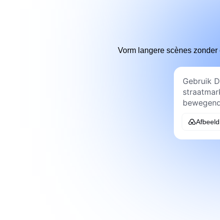
Vorm langere scènes zonder c
Afbeeld