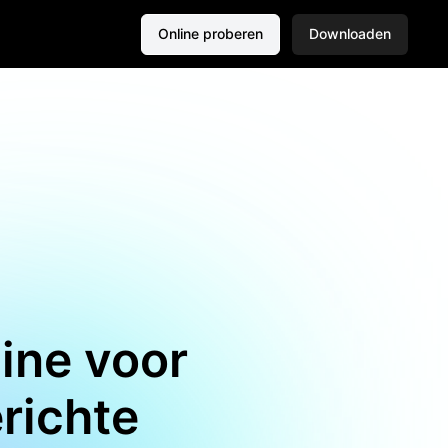
Online proberen
Downloaden
ine voor
richte