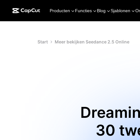
Producten
Functies
Blog
Sjablonen
O
Start
Meer bekijken Seedance 2.5 Online
Dreamin
30 tw