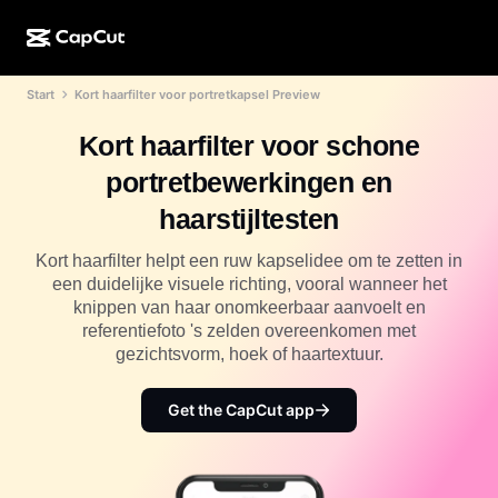
Start
Kort haarfilter voor portretkapsel Preview
AI-creatie
Functies
Over
CapCut Desktop
Sjablonen voor sociale media
Kort haarfilter voor schone
AI-ontwerp
AI-tools
Community
CapCut Online
Feestdagensjablonen
portretbewerkingen en
Videostudio
Video-editor en -generator
CapCut Pad
haarstijltesten
Meer
Initiatieven
AI-videogenerator
Afbeeldingseditor en -generator
CapCut Mobiel
Kort haarfilter helpt een ruw kapselidee om te zetten in
Partners
een duidelijke visuele richting, vooral wanneer het
AI-afbeeldingengenerator
Spraakgenerator en -editor
Dreamina AI
knippen van haar onomkeerbaar aanvoelt en
Kalendersjablonen
Pioniersprogramma
referentiefoto 's zelden overeenkomen met
AI-afbeeldingsverbeteraar
Meer
Pippit-AI
gezichtsvorm, hoek of haartextuur.
Jubileumsjablonen
Creatief partnerprogramma
Dreamina Seedance 2.5
Get the CapCut app
CapCut Creatieve Campus
Toepassingen
Nano Banana Pro
Effectsjablonen
Sociale media
Gemini Omni