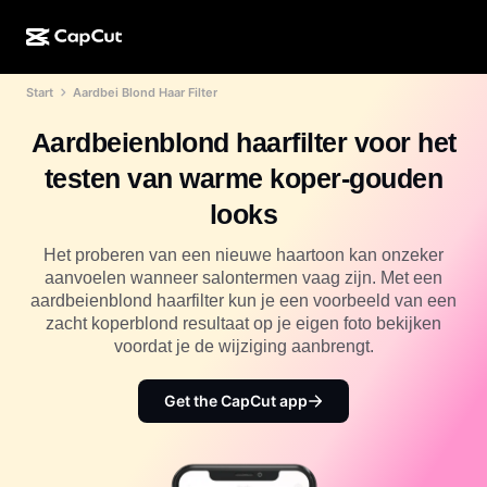
Start
Aardbei Blond Haar Filter
AI-creatie
Functies
Over
CapCut Desktop
Sjablonen voor sociale media
Aardbeienblond haarfilter voor het
AI-ontwerp
AI-tools
Community
CapCut Online
Feestdagensjablonen
testen van warme koper-gouden
Videostudio
Video-editor en -generator
CapCut Pad
looks
Meer
Initiatieven
AI-videogenerator
Afbeeldingseditor en -generator
CapCut Mobiel
Het proberen van een nieuwe haartoon kan onzeker
Partners
aanvoelen wanneer salontermen vaag zijn. Met een
AI-afbeeldingengenerator
Spraakgenerator en -editor
Dreamina AI
aardbeienblond haarfilter kun je een voorbeeld van een
Kalendersjablonen
Pioniersprogramma
zacht koperblond resultaat op je eigen foto bekijken
AI-afbeeldingsverbeteraar
Meer
Pippit-AI
voordat je de wijziging aanbrengt.
Jubileumsjablonen
Creatief partnerprogramma
Dreamina Seedance 2.5
Get the CapCut app
CapCut Creatieve Campus
Toepassingen
Nano Banana Pro
Effectsjablonen
Sociale media
Gemini Omni