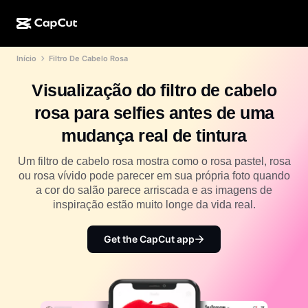
Início
Filtro De Cabelo Rosa
Criação de IA
Recursos
Sobre
CapCut para desktop
Modelos para mídias sociais
Visualização do filtro de cabelo
Design de IA
Ferramentas de IA
Comunidade
CapCut online
Modelos de datas especiais
rosa para selfies antes de uma
Estúdio de vídeo
Editor e gerador de vídeos
CapCut Pad
mudança real de tintura
Mais
Iniciativas
Gerador de vídeo de IA
Editor e gerador de imagens
CapCut para celular
Um filtro de cabelo rosa mostra como o rosa pastel, rosa
Afiliados
ou rosa vívido pode parecer em sua própria foto quando
Gerador de imagem de IA
Gerador e editor de voz
Dreamina AI
a cor do salão parece arriscada e as imagens de
Modelos de calendário
Programa de pioneiros
inspiração estão muito longe da vida real.
Aprimorador de imagens de IA
Mais
Pippit AI
Modelos de aniversário
Programa de parceiros criativos
Get the CapCut app
Dreamina Seedance 2.5
Campus criativo CapCut
Casos de uso
Nano Banana Pro
Modelos de efeitos
Mídias sociais
Gemini Omni