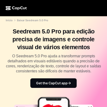
Início
Baixar Seedream 5.0 Pro
Criação de IA
Recursos
Sobre
CapCut para desktop
Modelos para mídias sociais
Seedream 5.0 Pro para edição
Design de IA
Ferramentas de IA
Comunidade
CapCut online
Modelos de datas especiais
precisa de imagens e controle
Estúdio de vídeo
Editor e gerador de vídeos
CapCut Pad
visual de vários elementos
Mais
Iniciativas
Gerador de vídeo de IA
Editor e gerador de imagens
CapCut para celular
O Seedream 5.0 Pro ajuda a transformar prompts
Afiliados
detalhados em visuais editáveis quando a precisão de
Gerador de imagem de IA
Gerador e editor de voz
Dreamina AI
cores, renderização de texto, controle de layout e saídas
Modelos de calendário
Programa de pioneiros
consistentes são difíceis de manter estáveis.
Aprimorador de imagens de IA
Mais
Pippit AI
Modelos de aniversário
Programa de parceiros criativos
Get the CapCut app
Dreamina Seedance 2.5
Campus criativo CapCut
Casos de uso
Nano Banana Pro
Modelos de efeitos
Mídias sociais
Gemini Omni