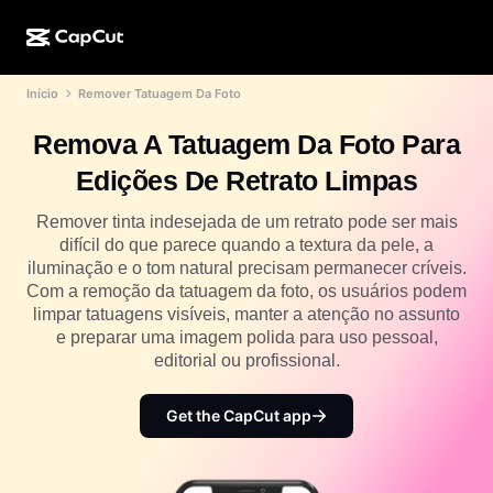
Início
Remover Tatuagem Da Foto
Criação de IA
Recursos
Sobre
CapCut para desktop
Modelos para mídias sociais
Remova A Tatuagem Da Foto Para
Design de IA
Ferramentas de IA
Comunidade
CapCut online
Modelos de datas especiais
Edições De Retrato Limpas
Estúdio de vídeo
Editor e gerador de vídeos
CapCut Pad
Mais
Remover tinta indesejada de um retrato pode ser mais
Iniciativas
Gerador de vídeo de IA
Editor e gerador de imagens
difícil do que parece quando a textura da pele, a
CapCut para celular
iluminação e o tom natural precisam permanecer críveis.
Afiliados
Gerador de imagem de IA
Gerador e editor de voz
Com a remoção da tatuagem da foto, os usuários podem
Dreamina AI
Modelos de calendário
limpar tatuagens visíveis, manter a atenção no assunto
Programa de pioneiros
Aprimorador de imagens de IA
e preparar uma imagem polida para uso pessoal,
Mais
Pippit AI
Modelos de aniversário
editorial ou profissional.
Programa de parceiros criativos
Dreamina Seedance 2.5
Campus criativo CapCut
Get the CapCut app
Casos de uso
Nano Banana Pro
Modelos de efeitos
Mídias sociais
Gemini Omni