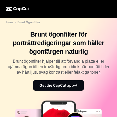
Hem
Brunt Ögonfilter
AI-kreation
Funktioner
Om
CapCut för dator
Mallar för sociala medier
Brunt ögonfilter för
AI-design
AI-verktyg
Community
CapCut på webben
Högtidsmallar
porträttredigeringar som håller
Videostudio
Videoredigerare och -generator
CapCut Pad
ögonfärgen naturlig
Mer
Initiativ
AI-videogenerator
Bildredigerare och -generator
CapCut i mobilen
Brunt ögonfilter hjälper till att förvandla platta eller
Affiliates
ojämna ögon till en trovärdig brun blick när porträtt lider
AI-bildgenerator
Röstgenerator och -redigerare
Dreamina AI
av hårt ljus, svag kontrast eller felaktiga toner.
Kalendermallar
Pionjärsprogram
AI-bildförbättrare
Mer
Pippit-AI
Jubileumsmallar
Get the CapCut app
Kreativt partnerprogram
Dreamina Seedance 2.5
CapCuts kreativa campus
Användningsfall
Nano Banana Pro
Effektmallar
Sociala medier
Gemini Omni