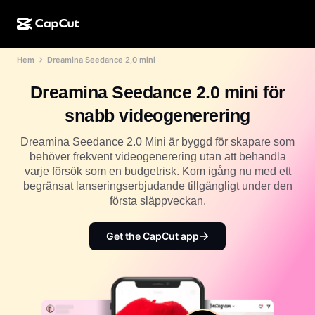
Hem
Dreamina Seedance 2,0 mini
AI-kreation
Funktioner
Om
CapCut för dator
Mallar för sociala medier
Dreamina Seedance 2.0 mini för
AI-design
AI-verktyg
Community
CapCut på webben
Högtidsmallar
snabb videogenerering
Videostudio
Videoredigerare och -generator
CapCut Pad
Mer
Dreamina Seedance 2.0 Mini är byggd för skapare som
Initiativ
AI-videogenerator
Bildredigerare och -generator
behöver frekvent videogenerering utan att behandla
CapCut i mobilen
varje försök som en budgetrisk. Kom igång nu med ett
Affiliates
AI-bildgenerator
Röstgenerator och -redigerare
begränsat lanseringserbjudande tillgängligt under den
Dreamina AI
Kalendermallar
första släppveckan.
Pionjärsprogram
AI-bildförbättrare
Mer
Pippit-AI
Jubileumsmallar
Kreativt partnerprogram
Get the CapCut app
Dreamina Seedance 2.5
CapCuts kreativa campus
Användningsfall
Nano Banana Pro
Effektmallar
Sociala medier
Gemini Omni