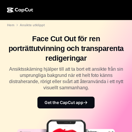
Hem
Ansikte utklippt
AI-kreation
Funktioner
Om
CapCut för dator
Mallar för sociala medier
Face Cut Out för ren
AI-design
AI-verktyg
Community
CapCut på webben
Högtidsmallar
porträttutvinning och transparenta
Videostudio
Videoredigerare och -generator
CapCut Pad
redigeringar
Mer
Initiativ
AI-videogenerator
Bildredigerare och -generator
CapCut i mobilen
Ansiktsskärning hjälper till att ta bort ett ansikte från sin
Affiliates
ursprungliga bakgrund när ett helt foto känns
AI-bildgenerator
Röstgenerator och -redigerare
Dreamina AI
distraherande, rörigt eller svårt att återanvända i ett nytt
Kalendermallar
Pionjärsprogram
visuellt sammanhang.
AI-bildförbättrare
Mer
Pippit-AI
Jubileumsmallar
Kreativt partnerprogram
Get the CapCut app
Dreamina Seedance 2.5
CapCuts kreativa campus
Användningsfall
Nano Banana Pro
Effektmallar
Sociala medier
Gemini Omni