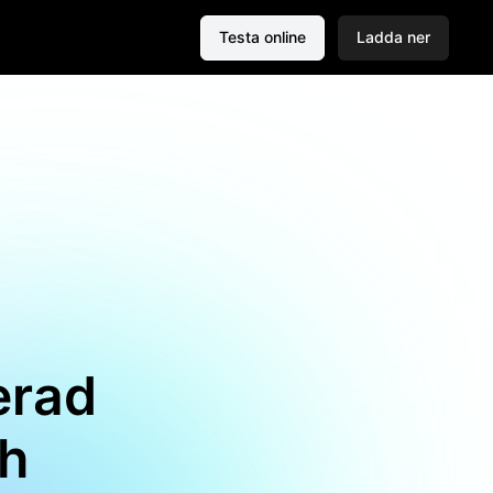
Testa online
Ladda ner
serad
ch