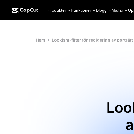
Produkter
Funktioner
Blogg
Mallar
Up
Hem
Lookism-filter för redigering av porträtt
Look
a