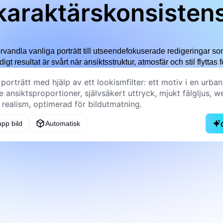
karaktärskonsisten
t förvandla vanliga porträtt till utseendefokuserade redigeringar s
digt resultat är svårt när ansiktsstruktur, atmosfär och stil flyttas f
pp bild
Automatisk