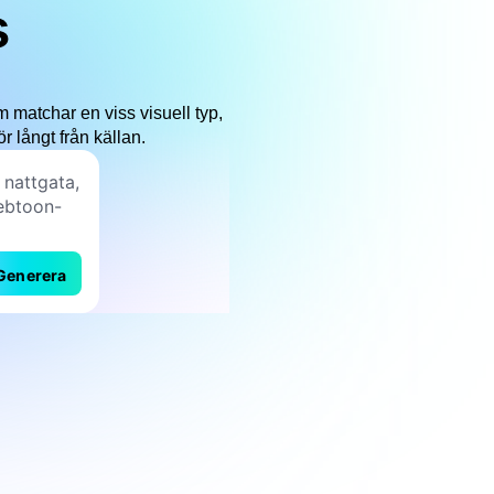
s
om matchar en viss visuell typ,
ör långt från källan.
Generera