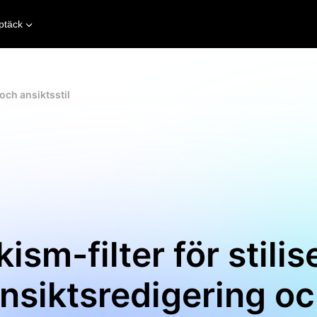
ptäck
 och ansiktsstil
ism-filter för stili
nsiktsredigering o