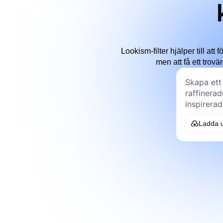
Lookism-filter hjälper till at
men att få ett trovär
Ladda u