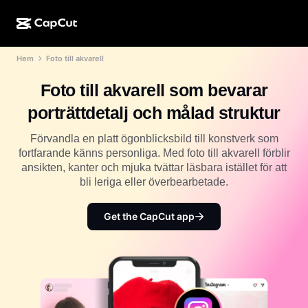
Hem
Foto till akvarell
AI-kreation
Funktioner
Om
CapCut för dator
Mallar för sociala medier
Foto till akvarell som bevarar
AI-design
AI-verktyg
Community
CapCut på webben
Högtidsmallar
porträttdetalj och målad struktur
Videostudio
Videoredigerare och -generator
CapCut Pad
Mer
Förvandla en platt ögonblicksbild till konstverk som
Initiativ
AI-videogenerator
Bildredigerare och -generator
fortfarande känns personliga. Med foto till akvarell förblir
CapCut i mobilen
ansikten, kanter och mjuka tvättar läsbara istället för att
Affiliates
AI-bildgenerator
Röstgenerator och -redigerare
bli leriga eller överbearbetade.
Dreamina AI
Kalendermallar
Pionjärsprogram
AI-bildförbättrare
Mer
Pippit-AI
Get the CapCut app
Jubileumsmallar
Kreativt partnerprogram
Dreamina Seedance 2.5
CapCuts kreativa campus
Användningsfall
Nano Banana Pro
Effektmallar
Sociala medier
Gemini Omni